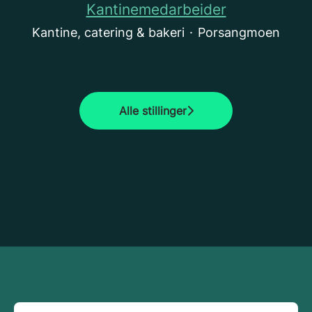
Kantinemedarbeider
Kantine, catering & bakeri
·
Porsangmoen
Alle stillinger
Eir
Compass Group Norge
Servert
4Service Camp
Dugurd