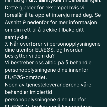
når du gir
ditt samtykke
til behandlingen.
Dette gjelder for eksempel hvis vi
foreslår å ta opp et intervju med deg. Se
Avsnitt 9 nedenfor for mer informasjon
om din rett til å trekke tilbake ditt
samtykke.
7. Når overfører vi personopplysningene
dine utenfor EU/EØS, og hvordan
beskytter vi dem da?
Vi bestreber oss alltid på å behandle
personopplysningene dine innenfor
EU/EØS-området.
Noen av tjenesteleverandørene våre
behandler imidlertid
personopplysningene dine utenfor
EU/EØS. Vi bruker også leverandører